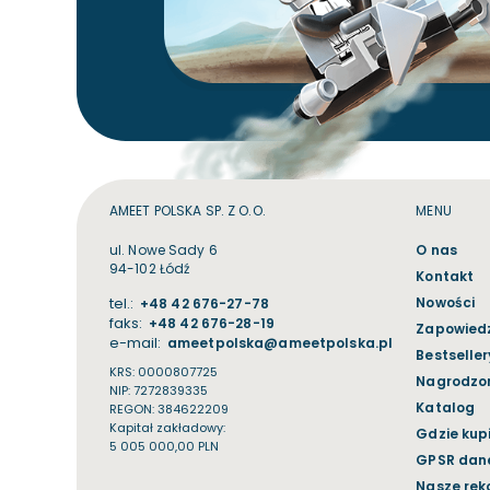
AMEET POLSKA SP. Z O.O.
MENU
ul. Nowe Sady 6
O nas
94-102 Łódź
Kontakt
tel.:
Nowości
+48 42 676-27-78
faks:
+48 42 676-28-19
Zapowiedz
e-mail:
ameetpolska@ameetpolska.pl
Bestseller
KRS: 0000807725
Nagrodzo
NIP: 7272839335
Katalog
REGON: 384622209
Kapitał zakładowy:
Gdzie kup
5 005 000,00 PLN
GPSR dan
Nasze re