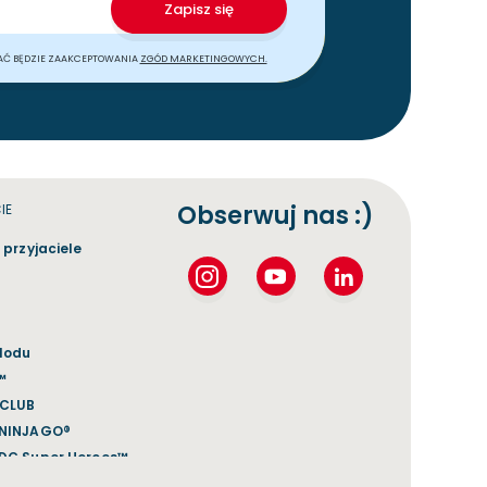
Zapisz się
AĆ BĘDZIE ZAAKCEPTOWANIA
ZGÓD MARKETINGOWYCH.
Obserwuj nas :)
IE
 przyjaciele
 lodu
™
 CLUB
 NINJAGO®
DC Super Heroes™
Harry Potter™