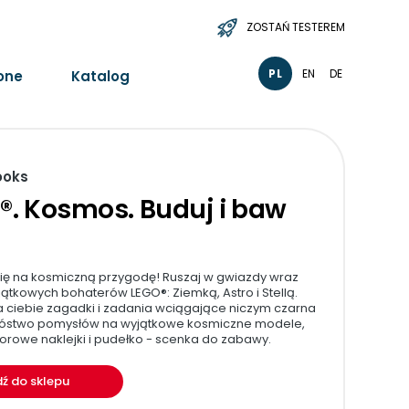
ZOSTAŃ TESTEREM
PL
EN
DE
one
Katalog
ooks
®. Kosmos. Buduj i baw
się na kosmiczną przygodę! Ruszaj w gwiazdy wraz
yjątkowych bohaterów LEGO®: Ziemką, Astro i Stellą.
 ciebie zagadki i zadania wciągające niczym czarna
nóstwo pomysłów na wyjątkowe kosmiczne modele,
lorowe naklejki i pudełko - scenka do zabawy.
dź do sklepu