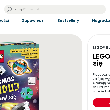
ości
Zapowiedzi
Bestsellery
Nagrodz
LEGO® B
LEGO
się
Przygotuj 
z trójką w
Czekają na
dziura, m
a także ko
I