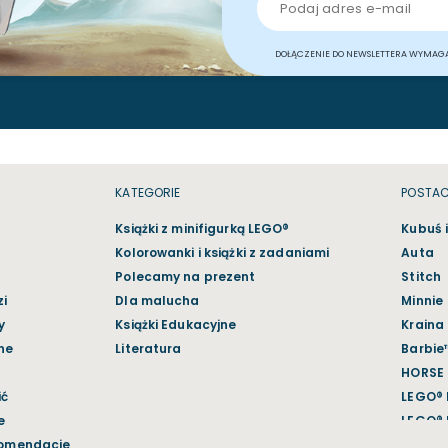
DOŁĄCZENIE DO NEWSLETTERA WYMAG
KATEGORIE
POSTAC
Książki z minifigurką LEGO®
Kubuś i
Kolorowanki i książki z zadaniami
Auta
Polecamy na prezent
Stitch
i
Dla malucha
Minnie
y
Książki Edukacyjne
Kraina
ne
Literatura
Barbie
HORSE
ić
LEGO®
e
LEGO® 
komendacje
LEGO® 