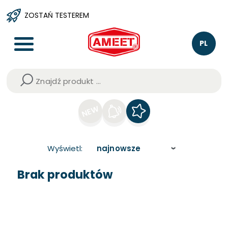
ZOSTAŃ TESTEREM
PL
EN
DE
NEW
Wyświetl:
najnowsze
najnowsze
Brak produktów
najstarsze
alfabetycznie Z-A
alfabetycznie A-Z