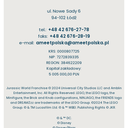
ul. Nowe Sady 6
94-102 Łódź
tel.:
+48 42 676-27-78
faks:
+48 42 676-28-19
e-mail:
ameetpolska@ameetpolska.pl
KRS: 0000807725
NIP: 7272839335
REGON: 384622209
Kapitał zakładowy:
5 005 000,00 PLN
Jurassic World Franchise © 2024 Universal City Studios LLC and Amblin
Entertainment, Inc. All Rights Reserved. LEGO, the LEGO logo, the
Minifigure, the Brick and Knob configurations, NINJAGO, the FRIENDS logo
and DREAMZzz are trademarks of the LEGO Group. ©2024 The LEGO
Group. © & TM Lucasfilm Ltd. © & ™ WBEI. Publishing Rights © JKR.
© & ™ DC.
© Disney
© Disney/Pixar